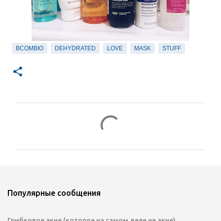
BCOMBIO
DEHYDRATED
LOVE
MASK
STUFF
К
о
м
м
е
н
Популярные сообщения
т
а
Грибковое акне (которое на самом деле не акне)