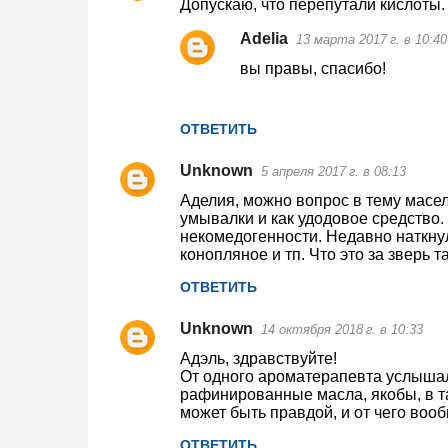
Допускаю, что перепутали кислоты.
Adelia
13 марта 2017 г. в 10:40
вы правы, спасибо!
ОТВЕТИТЬ
Unknown
5 апреля 2017 г. в 08:13
Аделия, можно вопрос в тему масе
умывалки и как удодовое средство. 
некомедогенности. Недавно наткнул
конопляное и тп. Что это за зверь т
ОТВЕТИТЬ
Unknown
14 октября 2018 г. в 10:33
Адэль, здравствуйте!
От одного ароматерапевта услышала
рафинированные масла, якобы, в т
может быть правдой, и от чего во
ОТВЕТИТЬ