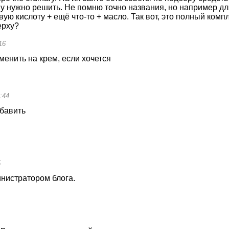
му нужно решить. Не помню точно названия, но например дл
ю кислоту + ещё что-то + масло. Так вот, это полный комп
ерху?
16
енить на крем, если хочется
:44
бавить
5
нистратором блога.