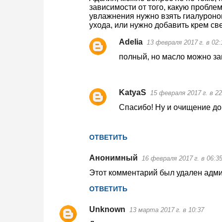
о
зависимости от того, какую пробле
увлажнения нужно взять гиалуронову
м
ухода, или нужно добавить крем св
м
Adelia
13 февраля 2017 г. в 02:
е
полный, но масло можно зам
н
т
а
KatyaS
15 февраля 2017 г. в 22
р
Спасибо! Ну и очищение до
и
и
ОТВЕТИТЬ
Анонимный
16 февраля 2017 г. в 06:3
Этот комментарий был удален адми
ОТВЕТИТЬ
Unknown
13 марта 2017 г. в 10:37