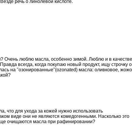
 Везде речь о линолевой кислоте.
л? Очень люблю масла, особенно зимой. Люблю и в качеств
Правда всегда, когда покупаю новый продукт, ищу строчку о
ась на "озонированные"(ozonated) масла: оливковое, жожо
акой?
, что для ухода за кожей нужно использовать
аком виде они не являются комедогенными. Насколько это
обще очищаются масла при рафинировании?