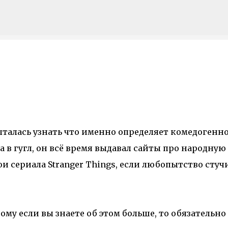
К основному контенту
талась узнать что именно определяет комедогенн
а в гугл, он всё время выдавал сайты про народную
ои сериала Stranger Things, если любопытство стуч
ому если вы знаете об этом больше, то обязательно