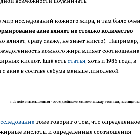
 одной возможности поумничать.
е мир исследований кожного жира, и там было оче
ормирование акне влияет не столько количество
о влияет, сразу скажу, не знает никто). Например, 
 комедогенность кожного жира влияет соотношение
рных кислот. Ещё есть
статья
, хоть и 1986 года, в
й с акне в составе себума меньше линолевой
side note: ненасыщенная - это с двойными связями между атомами, насыщенная
сследование
тоже говорит о том, что определённое
е жирные кислоты и определённые соотношения