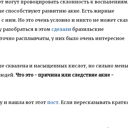
могут провоцировать склонность к воспалениям.
ые способствуют развитию акне. Есть жирные
с ним. Но это очень условно и никто не может сказ
у разобраться в этом
сделали
бразильские
аточно расплывчаты, у них было очень интересное
ьше сквалена и насыщенных кислот, но сильно мен
людей.
Что это - причина или следствие акне -
у и нашла вот этот
пост
. Если пересказывать кратко