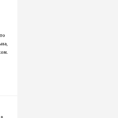
то
ьна,
ком.
 в