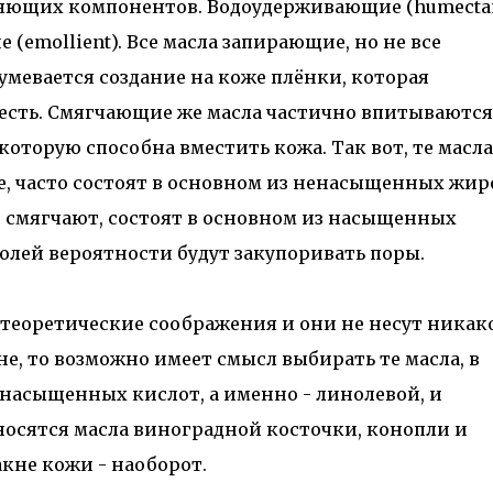
няющих компонентов. Водоудерживающие (humectan
(emollient). Все масла запирающие, но не все
мевается создание на коже плёнки, которая
е есть. Смягчающие же масла частично впитываются
которую способна вместить кожа. Так вот, те масла
 часто состоят в основном из ненасыщенных жир
е смягчают, состоят в основном из насыщенных
долей вероятности будут закупоривать поры.
 теоретические соображения и они не несут никак
не, то возможно имеет смысл выбирать те масла, в
асыщенных кислот, а именно - линолевой, и
осятся масла виноградной косточки, конопли и
акне кожи - наоборот.