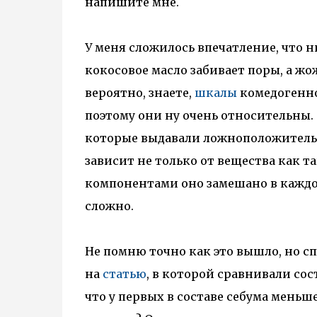
напишите мне.
У меня сложилось впечатление, что 
кокосовое масло забивает поры, а жо
вероятно, знаете,
шкалы
комедогенно
поэтому они ну очень относительны.
которые выдавали ложноположительны
зависит не только от вещества как та
компонентами оно замешано в каждом
сложно.
Не помню точно как это вышло, но с
на
статью
, в которой сравнивали сос
что у первых в составе себума меньш