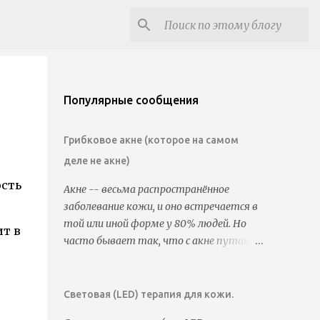
Популярные сообщения
Грибковое акне (которое на самом
деле не акне)
ость
Акне -- весьма распространённое
заболевание кожи, и оно встречается в
той или иной форме у 80% людей. Но
ит в
часто бывает так, что с акне путают
другие состояния кожи, которые на
акне похожи, но им на самом деле не
являются. Часто бывает так, что
Световая (LED) терапия для кожи.
люди пользуются всеми видами