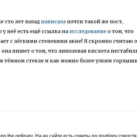
е сто лет назад
написала
почти такой же пост,
 у неё есть ещё ссылка на
исследование
о том, что
ет с лёгкими степенями акне! Я скромно считаю э
ё она пишет о том, что линолевая кислота нестабил
в тёмном стекле и как можно более узким горлыш
о the ordinary. На их сайте есть советы по подбору средств