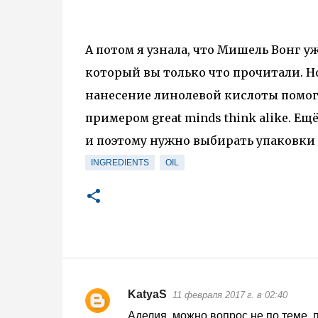
А потом я узнала, что Мишель Вонг уж
который вы только что прочитали. Но
нанесение линолевой кислоты помога
примером great minds think alike. Ещ
и поэтому нужно выбирать упаковки 
INGREDIENTS
OIL
KatyaS
11 февраля 2017 г. в 02:40
К
Аделия, можно вопрос не по теме, пр