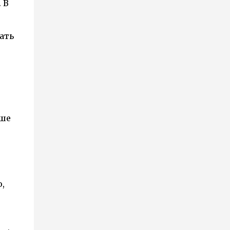
 В
легкомысленные мнения о том, что
солнце лечит кожу, и в частности акне.
ать
Солнце помогает коже выглядеть
лучше за счёт потемнения, но в
конечном счёте оно только усугубляет
кожные проб...
ьше
,