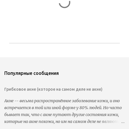
О
т
п
р
а
Популярные сообщения
в
и
т
Грибковое акне (которое на самом деле не акне)
ь
к
Акне -- весьма распространённое заболевание кожи, и оно
о
встречается в той или иной форме у 80% людей. Но часто
м
м
бывает так, что с акне путают другие состояния кожи,
е
которые на акне похожи, но им на самом деле не являются.
н
Часто бывает так, что люди пользуются всеми видами