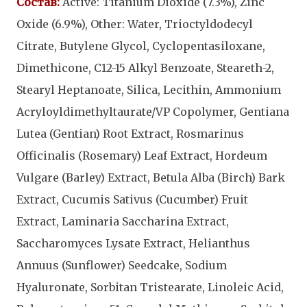
Состав:
Active: Titanium Dioxide (7.3%), Zinc
Oxide (6.9%), Other: Water, Trioctyldodecyl
Citrate, Butylene Glycol, Cyclopentasiloxane,
Dimethicone, C12-15 Alkyl Benzoate, Steareth-2,
Stearyl Heptanoate, Silica, Lecithin, Ammonium
Acryloyldimethyltaurate/VP Copolymer, Gentiana
Lutea (Gentian) Root Extract, Rosmarinus
Officinalis (Rosemary) Leaf Extract, Hordeum
Vulgare (Barley) Extract, Betula Alba (Birch) Bark
Extract, Cucumis Sativus (Cucumber) Fruit
Extract, Laminaria Saccharina Extract,
Saccharomyces Lysate Extract, Helianthus
Annuus (Sunflower) Seedcake, Sodium
Hyaluronate, Sorbitan Tristearate, Linoleic Acid,