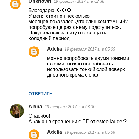
Unknown
19 февраля 2017 г. в 02:35
К
Благодарю! 🌻🌻🌻
о
У меня стоит он несколько
месяцев,показалось,что слишком темный:/
м
попробую еще раз к нему подступиться.
м
Покупала как защиту от солнца на
холодный период.
е
н
Adelia
19 февраля 2017 г. в 05:05
т
можно попробовать двумя тонкими
слоями, можно попробовать
а
использовать тонкий слой поверх
р
дневного крема с спф
и
и
ОТВЕТИТЬ
Alena
19 февраля 2017 г. в 03:30
Спасибо!
А как он в сравнении с ЕЕ от estee lauder?
Adelia
19 февраля 2017 г. в 05:08