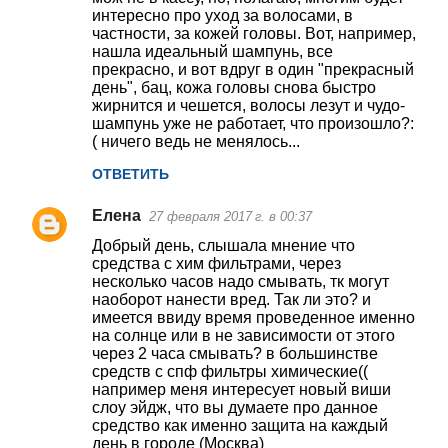
интересно про уход за волосами, в
частности, за кожей головы. Вот, например,
нашла идеальный шампунь, все
прекрасно, и вот вдруг в один "прекрасный
день", бац, кожа головы снова быстро
жирнится и чешется, волосы лезут и чудо-
шампунь уже не работает, что произошло?:
( ничего ведь не менялось...
ОТВЕТИТЬ
Елена
27 февраля 2017 г. в 00:37
Добрый день, слышала мнение что
средства с хим фильтрами, через
несколько часов надо смывать, тк могут
наоборот нанести вред. Так ли это? и
имеется ввиду время проведенное именно
на солнце или в не зависимости от этого
через 2 часа смывать? в большинстве
средств с спф фильтры химические((
например меня интересует новый виши
слоу эйдж, что вы думаете про данное
средство как именно защита на каждый
день в городе (Москва)