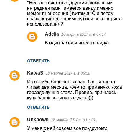
"Нельзя сочетать с другими активными
о
ингредиентами" имеется ввиду именно
момент нанесения ( витамин С и потом
м
сразу ретинол, к примеру) или весь период
м
использования?
е
Adelia
18 марта 2017 г. в 07:14
н
В один заход я имела в виду)
т
а
ОТВЕТИТЬ
р
и
KatyaS
18 марта 2017 г. в 06:58
и
И спасибо большое за ваш блог и канал-
читаю два месяца, кое-что применяю, кожа
гораздо лучше стала. Правда, пришлось
кучу банок выкинуть-отдать))))
ОТВЕТИТЬ
Unknown
18 марта 2017 г. в 07:01
У меня с ней совсем все по-другому.