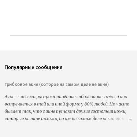
О
т
п
р
а
Популярные сообщения
в
и
т
Грибковое акне (которое на самом деле не акне)
ь
к
Акне -- весьма распространённое заболевание кожи, и оно
о
встречается в той или иной форме у 80% людей. Но часто
м
м
бывает так, что с акне путают другие состояния кожи,
е
которые на акне похожи, но им на самом деле не являются.
н
Часто бывает так, что люди пользуются всеми видами
т
а
антиакне-средств, которые прописаны в гайдлайнах, но