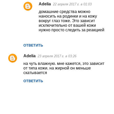
а
Adelia
22 апреля 2017 г. в 01:03
р
домашние средства можно
наносить на родинки и на кожу
и
вокруг глаз тоже. Это зависит
и
исключительно от вашей кожи
нужно просто следить за реакцией
ОТВЕТИТЬ
Adelia
23 апреля 2017 г. в 03:26
на чуть влажную. мне кажется, это зависит
от типа кожи. на жирной он меньше
скатывается
ОТВЕТИТЬ