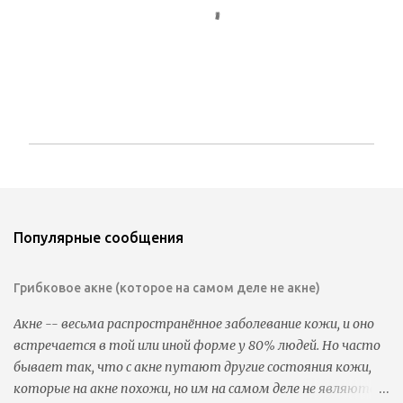
О
т
п
р
а
Популярные сообщения
в
и
т
Грибковое акне (которое на самом деле не акне)
ь
к
Акне -- весьма распространённое заболевание кожи, и оно
о
встречается в той или иной форме у 80% людей. Но часто
м
м
бывает так, что с акне путают другие состояния кожи,
е
которые на акне похожи, но им на самом деле не являются.
н