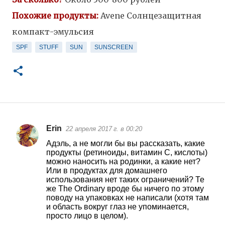
Похожие продукты:
Avene Солнцезащитная
компакт-эмульсия
SPF
STUFF
SUN
SUNSCREEN
Erin
22 апреля 2017 г. в 00:20
К
Адэль, а не могли бы вы рассказать, какие
о
продукты (ретиноиды, витамин С, кислоты)
можно наносить на родинки, а какие нет?
м
Или в продуктах для домашнего
м
использования нет таких ограничений? Те
же The Ordinary вроде бы ничего по этому
е
поводу на упаковках не написали (хотя там
н
и область вокруг глаз не упоминается,
просто лицо в целом).
т