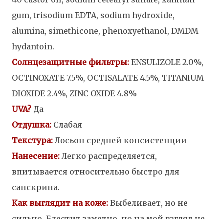
gum, trisodium EDTA, sodium hydroxide,
alumina, simethicone, phenoxyethanol, DMDM
hydantoin.
Солнцезащитные фильтры:
ENSULIZOLE 2.0%,
OCTINOXATE 7.5%, OCTISALATE 4.5%, TITANIUM
DIOXIDE 2.4%, ZINC OXIDE 4.8%
UVA?
Да
Отдушка:
Слабая
Текстура:
Лосьон средней консистенции
Нанесение:
Легко распределяется,
впитывается относительно быстро для
санскрина.
Как выглядит на коже:
Выбеливает, но не
сильно. Блестит заметно, но на мой взгляд не