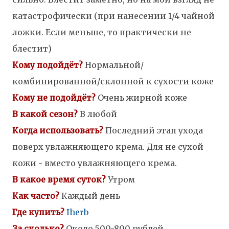
катастрофически (при нанесении 1/4 чайной
ложки. Если меньше, то практически не
блестит)
Кому подойдёт?
Нормальной/
комбинированной/с
клонной к сухости коже
Кому не подойдёт?
Очень жирной коже
В какой сезон
?
В любой
К
огда использовать?
Последний этап ухода
поверх увлажняющего крема. Для не сухой
кожи - вместо увлажняющего крема.
В какое время суток?
Утром
Как часто?
Каждый день
Где купить?
Iherb
За сколько?
Около 500-800 рублей