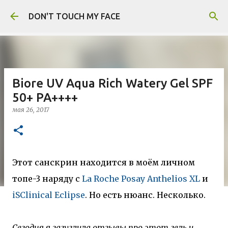
К основному контенту
DON'T TOUCH MY FACE
Biore UV Aqua Rich Watery Gel SPF
50+ PA++++
мая 26, 2017
Этот санскрин находится в моём личном
топе-3 наряду с
La Roche Posay Anthelios XL
и
iSClinical Eclipse
. Но есть нюанс. Несколько.
Сегодня я загуглила отзывы про этот гель и