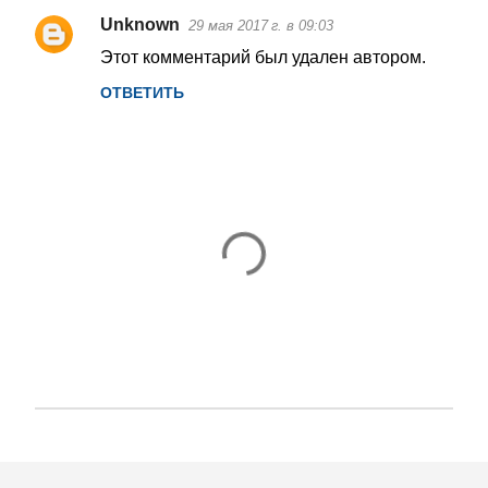
м
Unknown
29 мая 2017 г. в 09:03
е
Этот комментарий был удален автором.
н
ОТВЕТИТЬ
т
а
р
и
и
О
т
п