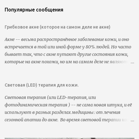
р
а
Популярные сообщения
в
и
т
Грибковое акне (которое на самом деле не акне)
ь
к
Акне -- весьма распространённое заболевание кожи, и оно
о
встречается в той или иной форме у 80% людей. Но часто
м
м
бывает так, что с акне путают другие состояния кожи,
е
которые на акне похожи, но им на самом деле не являются.
н
Часто бывает так, что люди пользуются всеми видами
т
а
антиакне-средств, которые прописаны в гайдлайнах, но
р
результата нет. Такое может случиться из-за того, что
Световая (LED) терапия для кожи.
и
у них совсем не акне (или не совсем акне). В этом случае
й
Световая терапия (или LED-терапия, или
логично, что эти средства не помогают. Иногда при этом
фотодинамическая терапия ) -- не сама новая штука, и её
состоянии используют антиакне-средства, которые
используют в разных разделах медицины : от лечения
делают только хуже. Так, например, с акне путают
сезонной апатии до акне. Во время световой терапии кожа
розацеа, простые раздражения, милиумы, но чаще всего с
некоторое время обрабатывается красным или голубым
акне путают такое заболевание, как Malassezia Folliculitis .
светом (или обоими сразу, или ещё каким-нибудь цветом).
Довольно часто оба заболевания происходят вместе, и