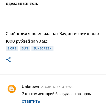
идеальный тон.
Свой крем я покупала на eBay, он стоит около
1000 рублей за 90 мл.
BIORE
SUN
SUNSCREEN
Unknown
29 мая 2017 г. в 08:56
К
Этот комментарий был удален автором.
о
ОТВЕТИТЬ
м