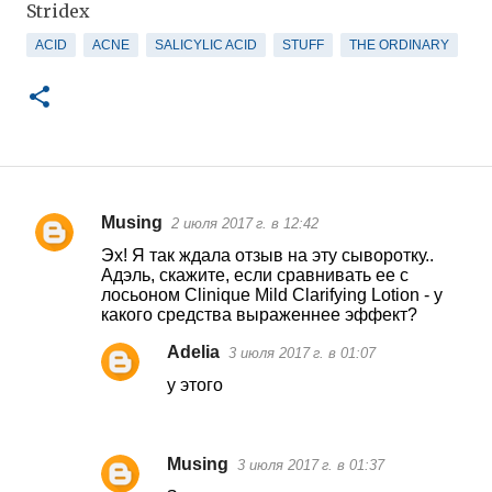
Stridex
ACID
ACNE
SALICYLIC ACID
STUFF
THE ORDINARY
Musing
2 июля 2017 г. в 12:42
К
Эх! Я так ждала отзыв на эту сыворотку..
о
Адэль, скажите, если сравнивать ее с
лосьоном Clinique Mild Clarifying Lotion - у
м
какого средства выраженнее эффект?
м
Adelia
3 июля 2017 г. в 01:07
е
у этого
н
т
а
Musing
3 июля 2017 г. в 01:37
р