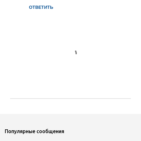
ОТВЕТИТЬ
О
т
п
р
а
Популярные сообщения
в