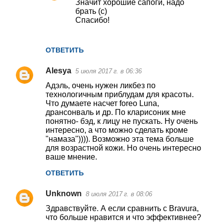
Значит хорошие сапоги, надо
и
брать (с)
Спасибо!
и
ОТВЕТИТЬ
Alesya
5 июля 2017 г. в 06:36
Адэль, очень нужен ликбез по
технологичным приблудам для красоты.
Что думаете насчет foreo Luna,
дрансонваль и др. По кларисоник мне
понятно- бэд, к лицу не пускать. Ну очень
интересно, а что можно сделать кроме
"намаза")))). Возможно эта тема больше
для возрастной кожи. Но очень интересно
ваше мнение.
ОТВЕТИТЬ
Unknown
8 июля 2017 г. в 08:06
Здравствуйте. А если сравнить с Bravura,
что больше нравится и что эффективнее?