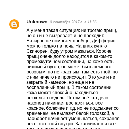
Unknown
9 сентября 2017 г. в 11:36
К
А у меня такая ситуация: не трогаю прыщ,
о
но он и не вызревает, и не проходит.
Базирон не помогает вообще, Дифферин
м
можно только на ночь. На днях куплю
м
Скинорен, буду утром мазаться. Короче,
прыщ очень долго находится в каком-то
е
промежуточном состоянии, на коже есть
н
видимый бугор, он может быть немного
розовым, но не красным, там есть гной, но
т
с ним ничего не происходит. Это уже и не
а
закрытый камедон, но еще и не
воспаленный прыщ. В таком состоянии
р
кожа может спокойно находиться
и
несколько недель. Потом всё это дело
наконец начинает воспаляться, всё
и
красное, болючее и т.д, но не подсыхает со
временем, не вылазит белой головкой, а
наоборот начинает уменьшаться, сохраняя
весь этот гной внутри. Заканчивается всё
тем, что возвращается опять в это