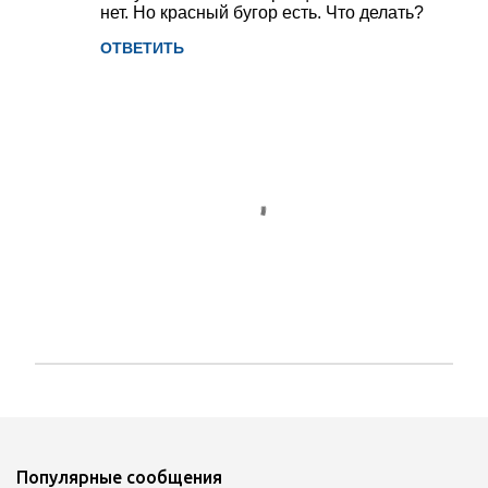
нет. Но красный бугор есть. Что делать?
ОТВЕТИТЬ
О
т
п
р
а
Популярные сообщения