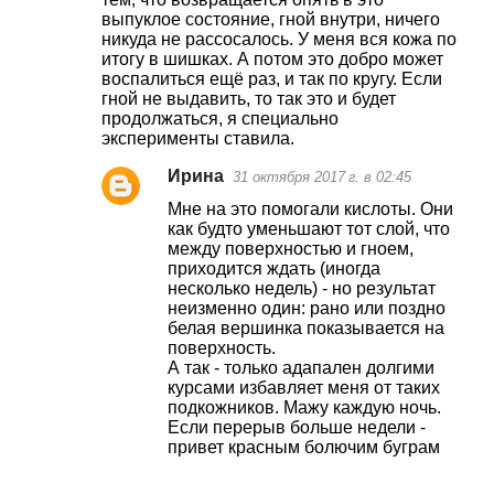
выпуклое состояние, гной внутри, ничего
никуда не рассосалось. У меня вся кожа по
итогу в шишках. А потом это добро может
воспалиться ещё раз, и так по кругу. Если
гной не выдавить, то так это и будет
продолжаться, я специально
эксперименты ставила.
Ирина
31 октября 2017 г. в 02:45
Мне на это помогали кислоты. Они
как будто уменьшают тот слой, что
между поверхностью и гноем,
приходится ждать (иногда
несколько недель) - но результат
неизменно один: рано или поздно
белая вершинка показывается на
поверхность.
А так - только адапален долгими
курсами избавляет меня от таких
подкожников. Мажу каждую ночь.
Если перерыв больше недели -
привет красным болючим буграм