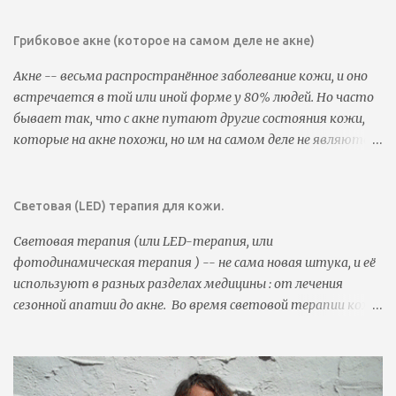
в
и
т
Грибковое акне (которое на самом деле не акне)
ь
к
Акне -- весьма распространённое заболевание кожи, и оно
о
встречается в той или иной форме у 80% людей. Но часто
м
м
бывает так, что с акне путают другие состояния кожи,
е
которые на акне похожи, но им на самом деле не являются.
н
Часто бывает так, что люди пользуются всеми видами
т
а
антиакне-средств, которые прописаны в гайдлайнах, но
р
результата нет. Такое может случиться из-за того, что
Световая (LED) терапия для кожи.
и
у них совсем не акне (или не совсем акне). В этом случае
й
Световая терапия (или LED-терапия, или
логично, что эти средства не помогают. Иногда при этом
фотодинамическая терапия ) -- не сама новая штука, и её
состоянии используют антиакне-средства, которые
используют в разных разделах медицины : от лечения
делают только хуже. Так, например, с акне путают
сезонной апатии до акне. Во время световой терапии кожа
розацеа, простые раздражения, милиумы, но чаще всего с
некоторое время обрабатывается красным или голубым
акне путают такое заболевание, как Malassezia Folliculitis .
светом (или обоими сразу, или ещё каким-нибудь цветом).
Довольно часто оба заболевания происходят вместе, и
Когда свет попадает на кожу, клетки в ней реагируют на
тут всё становится совсем непонятно. Это заболевание
свет разными способами, в зависимости от того, свет
называют грибковым акне, хотя к акне оно не имеет