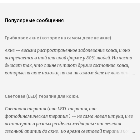
т
п
р
а
Популярные сообщения
в
и
т
Грибковое акне (которое на самом деле не акне)
ь
к
Акне -- весьма распространённое заболевание кожи, и оно
о
встречается в той или иной форме у 80% людей. Но часто
м
м
бывает так, что с акне путают другие состояния кожи,
е
которые на акне похожи, но им на самом деле не являются.
н
Часто бывает так, что люди пользуются всеми видами
т
а
антиакне-средств, которые прописаны в гайдлайнах, но
р
результата нет. Такое может случиться из-за того, что
Световая (LED) терапия для кожи.
и
у них совсем не акне (или не совсем акне). В этом случае
й
Световая терапия (или LED-терапия, или
логично, что эти средства не помогают. Иногда при этом
фотодинамическая терапия ) -- не сама новая штука, и её
состоянии используют антиакне-средства, которые
используют в разных разделах медицины : от лечения
делают только хуже. Так, например, с акне путают
сезонной апатии до акне. Во время световой терапии кожа
розацеа, простые раздражения, милиумы, но чаще всего с
некоторое время обрабатывается красным или голубым