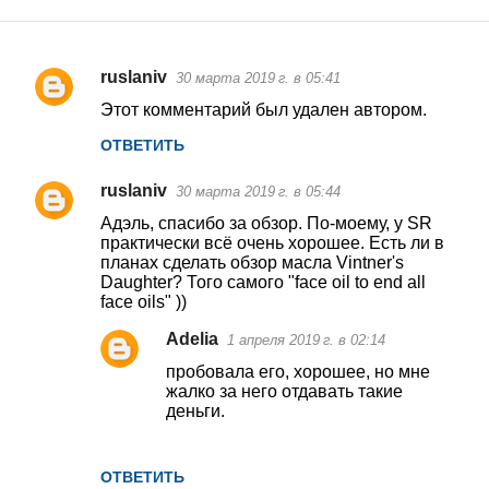
ruslaniv
30 марта 2019 г. в 05:41
К
Этот комментарий был удален автором.
о
ОТВЕТИТЬ
м
м
ruslaniv
30 марта 2019 г. в 05:44
е
Адэль, спасибо за обзор. По-моему, у SR
н
практически всё очень хорошее. Есть ли в
планах сделать обзор масла Vintner's
т
Daughter? Того самого "face oil to end all
face oils" ))
а
р
Adelia
1 апреля 2019 г. в 02:14
и
пробовала его, хорошее, но мне
жалко за него отдавать такие
и
деньги.
ОТВЕТИТЬ