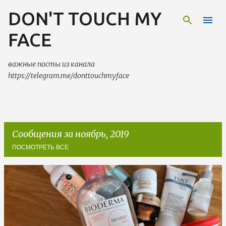
DON'T TOUCH MY
К основному контенту
FACE
важные посты из канала
https://telegram.me/donttouchmyface
Сообщения за ноябрь, 2019
ПОСМОТРЕТЬ ВСЕ
С
о
о
б