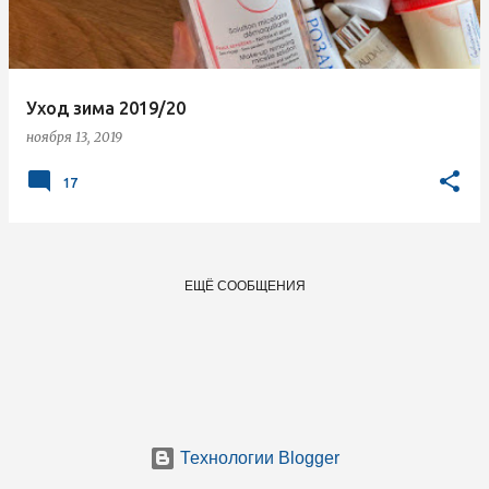
щ
е
н
Уход зима 2019/20
и
ноября 13, 2019
я
17
ЕЩЁ СООБЩЕНИЯ
Технологии Blogger