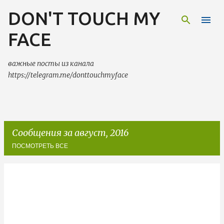
DON'T TOUCH MY
К основному контенту
FACE
важные посты из канала
https://telegram.me/donttouchmyface
Сообщения за август, 2016
ПОСМОТРЕТЬ ВСЕ
С
о
о
б