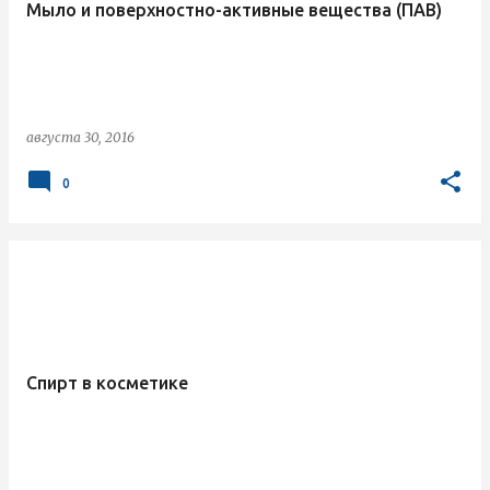
Мыло и поверхностно-активные вещества (ПАВ)
щ
е
н
и
августа 30, 2016
я
0
Спирт в косметике